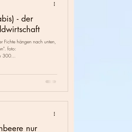
bis) - der
dwirtschaft
er Fichte hängen nach unten,
n". foto:
u 300...
hbeere nur