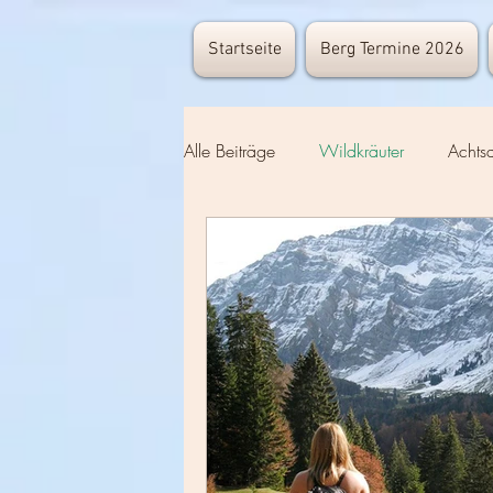
Startseite
Berg Termine 2026
Alle Beiträge
Wildkräuter
Achtsa
Keimen Wachsen
Kräuterkund
Eltern-Tipps für die Draußenzeit
Historisches
Wander-Knowho