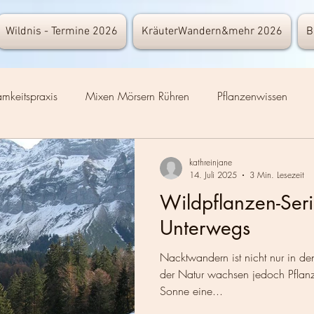
Wildnis - Termine 2026
KräuterWandern&mehr 2026
B
mkeitspraxis
Mixen Mörsern Rühren
Pflanzenwissen
ige
Nützliches
Nachhaltigkeit
Wandern
Yoga
kathreinjane
14. Juli 2025
3 Min. Lesezeit
Wildpflanzen-Serie
Schneeschuhwandern
Ernaehrung
Ausrüstung
Natur
Unterwegs
Nacktwandern ist nicht nur in den 
w
der Natur wachsen jedoch Pflanz
Sonne eine...