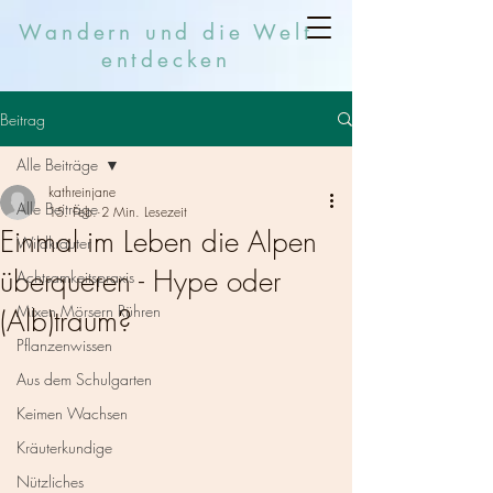
Wandern und die Welt
entdecken
Beitrag
Alle Beiträge
kathreinjane
Alle Beiträge
15. Feb.
2 Min. Lesezeit
Einmal im Leben die Alpen
Wildkräuter
überqueren - Hype oder
Achtsamkeitspraxis
Mixen Mörsern Rühren
(Alb)traum?
Pflanzenwissen
Aus dem Schulgarten
Keimen Wachsen
Kräuterkundige
Nützliches