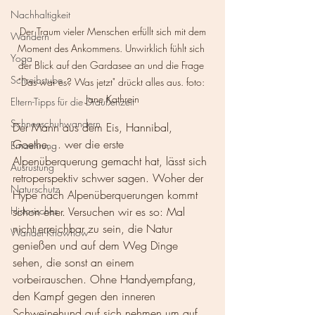
Nachhaltigkeit
 Der Traum vieler Menschen erfüllt sich mit dem 
Wandern
Moment des Ankommens. Unwirklich fühlt sich 
Yoga
der Blick auf den Gardasee an und die Frage 
Schreibstube
"Das war es? Was jetzt" drückt alles aus. foto: 
Jane Kathrein
Eltern-Tipps für die Draußenzeit
Schneeschuhwandern
Der Mann aus dem Eis, Hannibal, 
Goethe,... wer die erste 
Ernaehrung
Alpenüberquerung gemacht hat, lässt sich 
Ausrüstung
retroperspektiv schwer sagen. Woher der 
Naturschutz
Hype nach Alpenüberquerungen kommt 
Historisches
schon eher. Versuchen wir es so: Mal 
nicht erreichbar zu sein, die Natur 
Wander-Knowhow
genießen und auf dem Weg Dinge 
sehen, die sonst an einem 
vorbeirauschen. Ohne Handyempfang, 
den Kampf gegen den inneren 
Schweinehund auf sich nehmen um auf 