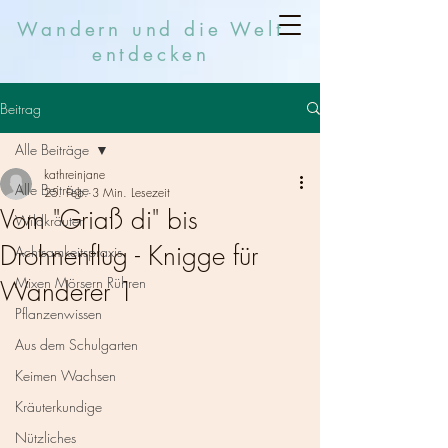
Wandern und die Welt
entdecken
Beitrag
Alle Beiträge
kathreinjane
Alle Beiträge
25. Feb.
3 Min. Lesezeit
Vom "Griaß di" bis
Wildkräuter
Drohnenflug - Knigge für
Achtsamkeitspraxis
Mixen Mörsern Rühren
Wanderer 1
Pflanzenwissen
Aus dem Schulgarten
Keimen Wachsen
Kräuterkundige
Nützliches