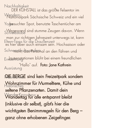
Nachhaltigkeit
DER KUHSTALL ist das größte Felsentor im 
Wandern
Nationalpark Sächsische Schweiz und ein viel 
Yoga
besuchter Spot, benutzte Taschentücher am 
Wegesrand sind stumme Zeugen davon. Wenn 
Schreibstube
man zur richtigen Jahreszeit unterwegs ist, kann 
Eltern-Tipps für die Draußenzeit
es hier aber auch einsam sein. Hochsaison oder 
Schneeschuhwandern
nicht, das Personal an den Fähren und 
Jausenstationen blüht bei einem freundlichen 
Ernaehrung
"Hallo" auf.  
Foto: Jane Kathrein
Ausrüstung
DIE BERGE sind kein Freizeitpark sondern 
Naturschutz
Wohnzimmer für Murmeltiere, Kühe und 
Historisches
seltene Pflanzenarten. Damit dein 
Wander-Knowhow
Wandertag für alle entspannt bleibt 
(inklusive dir selbst), gibt’s hier die 
wichtigsten Benimmregeln für den Berg – 
ganz ohne erhobenen Zeigefinger.