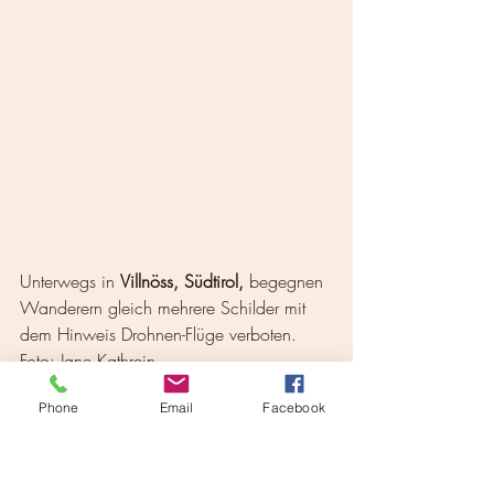
Unterwegs in 
Villnöss, Südtirol,
 begegnen 
Wanderern gleich mehrere Schilder mit 
dem Hinweis Drohnen-Flüge verboten. 
Foto: Jane Kathrein 
Phone
Email
Facebook
E. Mit Drohnen kann man schöne 
Aufnahmen machen?
Tatsächlich entsteht durch Drohnenflüge 