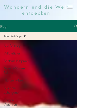
Wandern und die Welt
entdecken
Blog
Alle Beiträge
Alle Beiträge
Wildkräuter
Achtsamkeitspraxis
Mixen Mörsern
Rühren
Pflanzenwissen
Aus dem
Schulgarten
Keimen
Wachsen