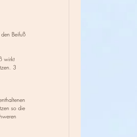
 den Beifuß 
 wirkt 
tzen. 3 
enthaltenen 
tzen so die 
chweren 