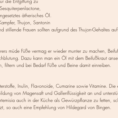
r die Entgiftung zu 
 Sesquiterpenlactone, 
gesetztes ätherisches Öl.
Kampfer, Thujon, Santonin 
 stillende Frauen sollten aufgrund des Thujon-Gehaltes auf
rs müde Füße vermag er wieder munter zu machen, Beifuß
chblutung. Dazu kann man ein Öl mit dem Beifußkraut anse
 filtern und bei Bedarf Füße und Beine damit einreiben. 
terstoffe, Inulin, Flavonoide, Cumarine sowie Vitamine. Die 
 Bildung von Magensaft und Gallenflüssigkeit an und unterstü
rtemisia auch in der Küche als Gewürzpflanze zu fetten, s
tzt, so auch eine Empfehlung von Hildegard von Bingen. 