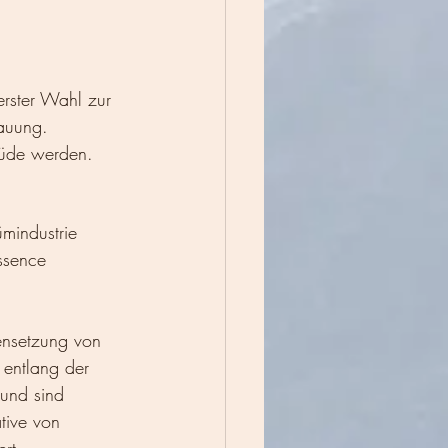
erster Wahl zur 
auung.
müde werden.
mindustrie 
ssence 
ensetzung von 
 entlang der 
und sind 
tive von 