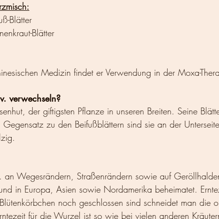
rzmisch:
ß-Blätter
enkraut-Blätter
 chinesischen Medizin findet er Verwendung in der Moxa-Thera
v. verwechseln?
enhut, der giftigsten Pflanze in unseren Breiten. Seine Blätte
m Gegensatz zu den Beifußblättern sind sie an der Unterseite
lzig. 
v. an Wegesrändern, Straßenrändern sowie auf Geröllhalden
 und in Europa, Asien sowie Nordamerika beheimatet. Ernteze
 Blütenkörbchen noch geschlossen sind schneidet man die o
rntezeit für die Wurzel ist so wie bei vielen anderen Kräute