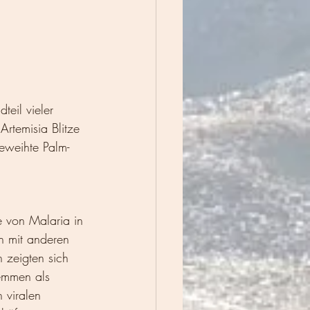
teil vieler 
Artemisia Blitze 
eweihte Palm-
e von Malaria in 
on mit anderen 
 zeigten sich 
hemmen als 
 viralen 