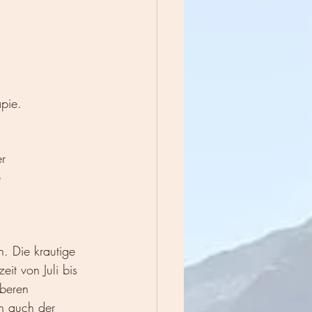
pie. 
r 
 
. Die krautige 
it von Juli bis 
beren 
rn auch der 