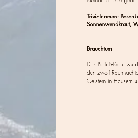
Kleinbrauereien gebild
Trivialnamen: Besenkr
Sonnenwendkraut, W
Brauchtum
Das Beifuß-Kraut wur
den zwölf Rauhnächte
Geistern in Häusern un