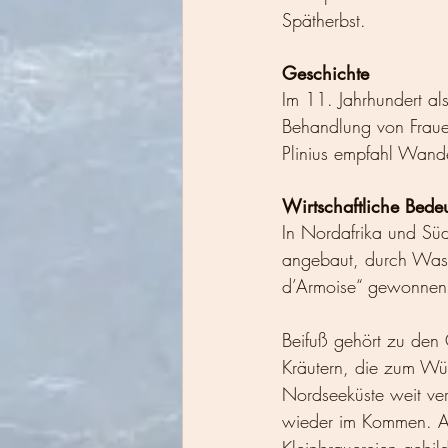
Spätherbst.
Geschichte
Im 11. Jahrhundert als
Behandlung von Fraue
Plinius empfahl Wande
Wirtschaftliche Bede
In Nordafrika und Süd
angebaut, durch Wass
d’Armoise“ gewonnen
Beifuß gehört zu den 
Kräutern, die zum Wür
Nordseeküste weit ve
wieder im Kommen. Au