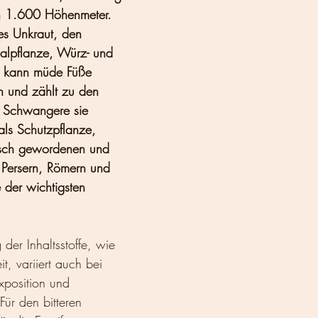
in 1.600 Höhenmeter. 
ges Unkraut, den 
ualpflanze, Würz- und 
v. kann müde Füße 
 und zählt zu den 
l Schwangere sie 
 als Schutzpflanze, 
risch gewordenen und 
n Persern, Römern und 
 der wichtigsten 
er Inhaltsstoffe, wie 
t, variiert auch bei 
xposition und 
Für den bitteren 