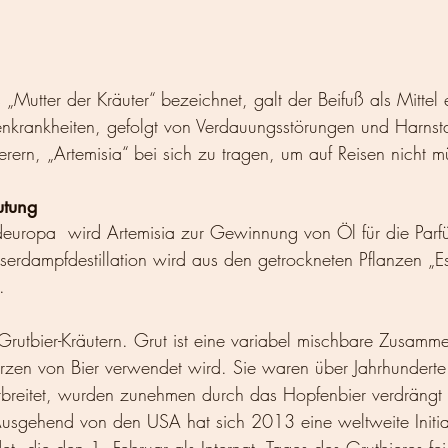
 „Mutter der Kräuter“ bezeichnet, galt der Beifuß als Mittel 
nkrankheiten, gefolgt von Verdauungsstörungen und Harnst
rern, „Artemisia“ bei sich zu tragen, um auf Reisen nicht 
utung
europa  wird Artemisia zur Gewinnung von Öl für die Parfü
erdampfdestillation wird aus den getrockneten Pflanzen „E
.
Grutbier-Kräutern. Grut ist eine variabel mischbare Zusamm
zen von Bier verwendet wird. Sie waren über Jahrhunderte
rbreitet, wurden zunehmen durch das Hopfenbier verdrängt 
sgehend von den USA hat sich 2013 eine weltweite Initia