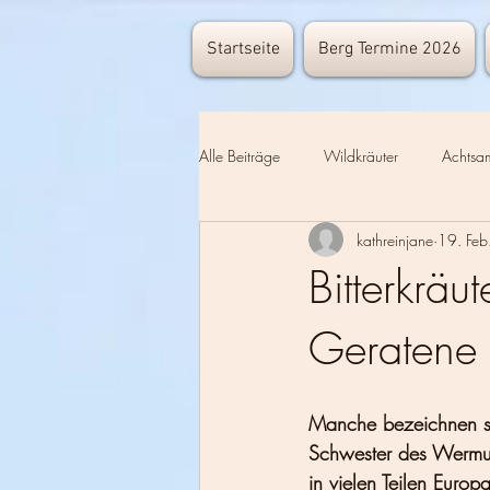
Startseite
Berg Termine 2026
Alle Beiträge
Wildkräuter
Achtsam
kathreinjane
19. Fe
Keimen Wachsen
Kräuterkundig
Bitterkräu
Geratene
Eltern-Tipps für die Draußenzeit
S
Wander-Knowhow
Manche bezeichnen sie
Schwester des Wermut.
in vielen Teilen Europa