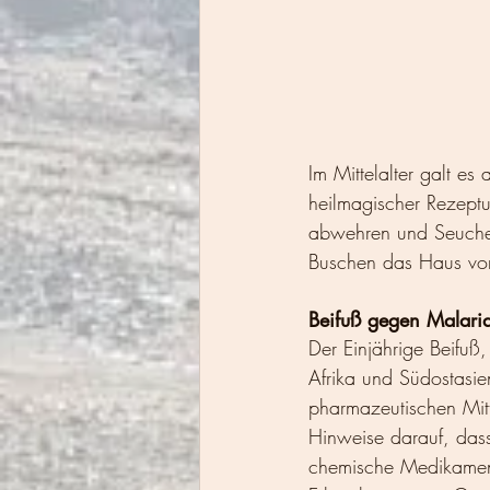
Im Mittelalter galt es
heilmagischer Rezeptur
abwehren und Seuchen 
Buschen das Haus vor
Beifuß gegen Malari
Der Einjährige Beifuß,
Afrika und Südostasien
pharmazeutischen Mitt
Hinweise darauf, dass
chemische Medikamente