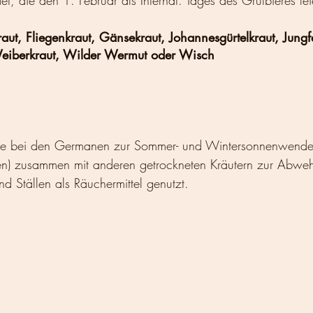
et, die den 1. Februar als Internat. Tages des Grutbieres fei
aut, Fliegenkraut, Gänsekraut, Johannesgürtelkraut, Jungf
eiberkraut, Wilder Wermut oder Wisch
de bei den Germanen zur Sommer- und Wintersonnenwende (
n) zusammen mit anderen getrockneten Kräutern zur Abweh
d Ställen als Räuchermittel genutzt.