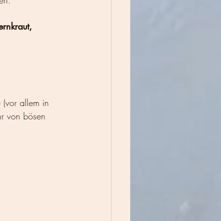
ert.
ernkraut, 
vor allem in 
r von bösen 