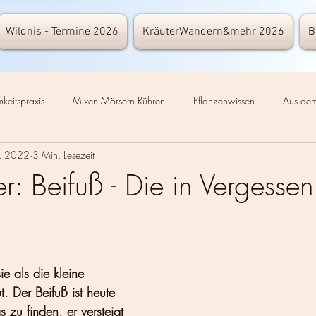
Wildnis - Termine 2026
KräuterWandern&mehr 2026
B
keitspraxis
Mixen Mörsern Rühren
Pflanzenwissen
Aus dem
b. 2022
3 Min. Lesezeit
e
Nützliches
Nachhaltigkeit
Wandern
Yoga
Sc
ter: Beifuß - Die in Vergessen
chneeschuhwandern
Ernaehrung
Ausrüstung
Naturschutz
 als die kleine 
 Der Beifuß ist heute 
s zu finden, er versteigt 