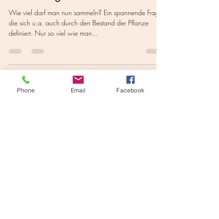
8. Feb. 2021
2 Min. Lesezeit
Vom richtigen Sammeln
Wie viel darf man nun sammeln? Ein spannende Frage,
die sich u.a. auch durch den Bestand der Pflanze
definiert. Nur so viel wie man...
Phone
Email
Facebook