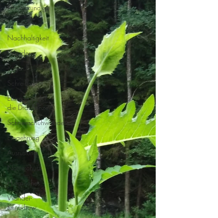
Kräuterkundige
Nützliches
Nachhaltigkeit
Wandern
Yoga
Schreibstube
Eltern-Tipps für
die Draußenzeit
Schneeschuhwandern
Ernaehrung
Ausrüstung
Naturschutz
Historisches
Wander-
Knowhow