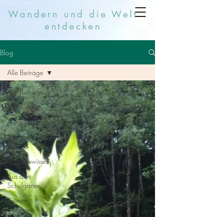
Wandern und die Welt
entdecken
Blog
Alle Beiträge
Alle Beiträge
Wildkräuter
Achtsamkeitspraxis
Mixen Mörsern
Rühren
Pflanzenwissen
Aus dem
Schulgarten
Keimen
Wachsen